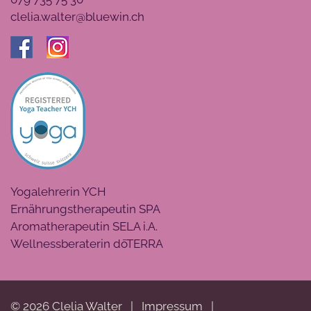
clelia.walter@bluewin.ch
Yogalehrerin YCH
Ernährungstherapeutin SPA
Aromatherapeutin SELA i.A.
Wellnessberaterin dōTERRA
©
2026
Clelia Walter
|
Impressum
|