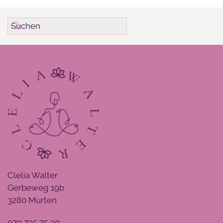
Clelia Walter
Gerbeweg 19b
3280 Murten
079 735 75 30